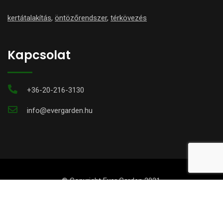
kertátalakítás
,
öntözőrendszer
,
térkövezés
Kapcsolat
+36-20-216-3130
info@evergarden.hu
© Copyright Ever Garden 2021.
A weboldalon található szöveges és képi információk kizárólag
a Valaha Kert Kft. hozzájárulásával, valamint a forrás
megjelölésével publikálhatóak.