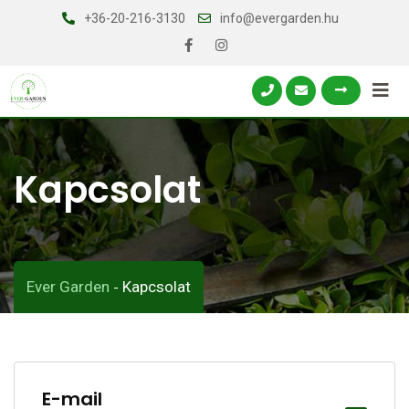
Skip
+36-20-216-3130
info@evergarden.hu
to
content
Kapcsolat
Ever Garden
Kapcsolat
-
E-mail