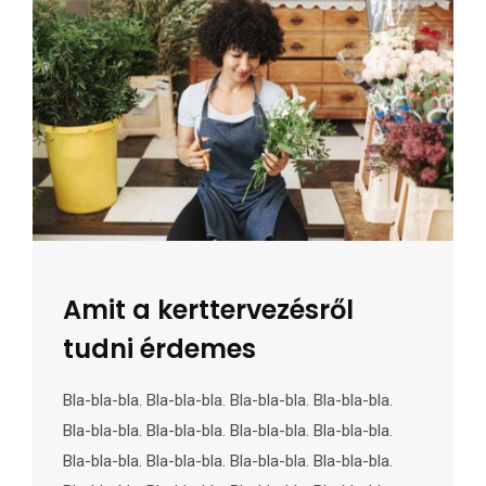
Amit a kerttervezésről
tudni érdemes
Bla-bla-bla. Bla-bla-bla. Bla-bla-bla. Bla-bla-bla.
Bla-bla-bla. Bla-bla-bla. Bla-bla-bla. Bla-bla-bla.
Bla-bla-bla. Bla-bla-bla. Bla-bla-bla. Bla-bla-bla.