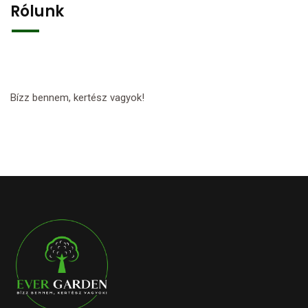
Rólunk
Bízz bennem, kertész vagyok!