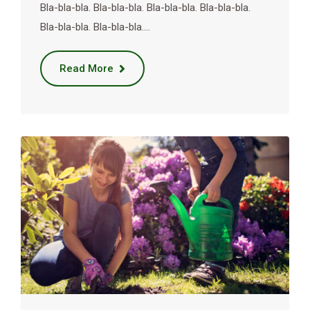
Bla-bla-bla. Bla-bla-bla. Bla-bla-bla. Bla-bla-bla.
Bla-bla-bla. Bla-bla-bla.…
Read More