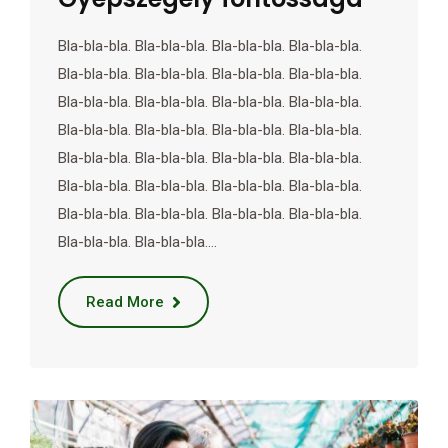
Bla-bla-bla. Bla-bla-bla. Bla-bla-bla. Bla-bla-bla.
Bla-bla-bla. Bla-bla-bla. Bla-bla-bla. Bla-bla-bla.
Bla-bla-bla. Bla-bla-bla. Bla-bla-bla. Bla-bla-bla.
Bla-bla-bla. Bla-bla-bla. Bla-bla-bla. Bla-bla-bla.
Bla-bla-bla. Bla-bla-bla. Bla-bla-bla. Bla-bla-bla.
Bla-bla-bla. Bla-bla-bla. Bla-bla-bla. Bla-bla-bla.
Bla-bla-bla. Bla-bla-bla. Bla-bla-bla. Bla-bla-bla.
Bla-bla-bla. Bla-bla-bla.…
Read More