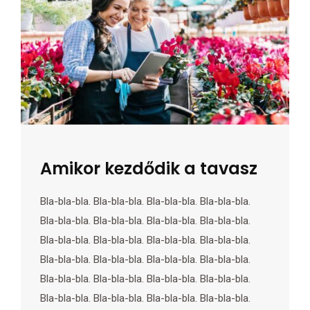
Amikor kezdődik a tavasz
Bla-bla-bla. Bla-bla-bla. Bla-bla-bla. Bla-bla-bla.
Bla-bla-bla. Bla-bla-bla. Bla-bla-bla. Bla-bla-bla.
Bla-bla-bla. Bla-bla-bla. Bla-bla-bla. Bla-bla-bla.
Bla-bla-bla. Bla-bla-bla. Bla-bla-bla. Bla-bla-bla.
Bla-bla-bla. Bla-bla-bla. Bla-bla-bla. Bla-bla-bla.
Bla-bla-bla. Bla-bla-bla. Bla-bla-bla. Bla-bla-bla.